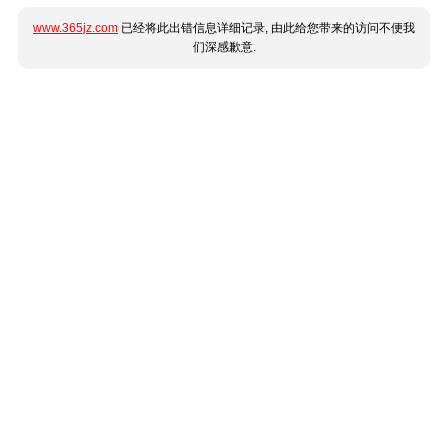
www.365jz.com
已经将此出错信息详细记录, 由此给您带来的访问不便我
们深感歉意.