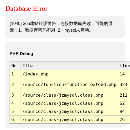
Database Error
(1040) 365建站错误警告：连接数据库失败，可能的原
因：1、数据库密码不对; 2、mysql未启动。
PHP Debug
No.
File
Line
1
/index.php
14
2
/source/function/function_extend.php
324
3
/source/class/jzmysql.class.php
211
4
/source/class/jzmysql.class.php
62
5
/source/class/jzmysql.class.php
94
6
/source/class/jzmysql.class.php
76