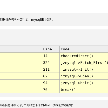
据库密码不对; 2、mysql未启动。
Line
Code
14
checkredirect()
324
jzmysql->Fetch_First(
211
jzmysql->Init()
62
jzmysql->Open()
94
jzmysql->halt()
76
break()
出错信息详细记录, 由此给您带来的访问不便我们深感歉意.