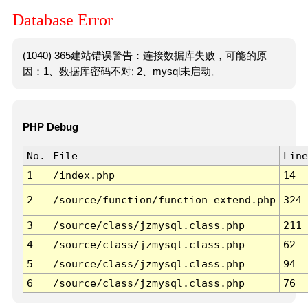
Database Error
(1040) 365建站错误警告：连接数据库失败，可能的原
因：1、数据库密码不对; 2、mysql未启动。
PHP Debug
No.
File
Line
1
/index.php
14
2
/source/function/function_extend.php
324
3
/source/class/jzmysql.class.php
211
4
/source/class/jzmysql.class.php
62
5
/source/class/jzmysql.class.php
94
6
/source/class/jzmysql.class.php
76