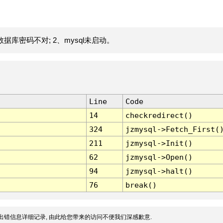
据库密码不对; 2、mysql未启动。
Line
Code
14
checkredirect()
324
jzmysql->Fetch_First(
211
jzmysql->Init()
62
jzmysql->Open()
94
jzmysql->halt()
76
break()
出错信息详细记录, 由此给您带来的访问不便我们深感歉意.