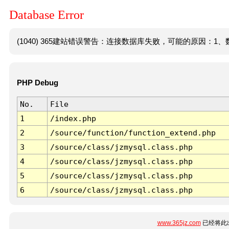
Database Error
(1040) 365建站错误警告：连接数据库失败，可能的原因：1、数
PHP Debug
No.
File
1
/index.php
2
/source/function/function_extend.php
3
/source/class/jzmysql.class.php
4
/source/class/jzmysql.class.php
5
/source/class/jzmysql.class.php
6
/source/class/jzmysql.class.php
www.365jz.com
已经将此