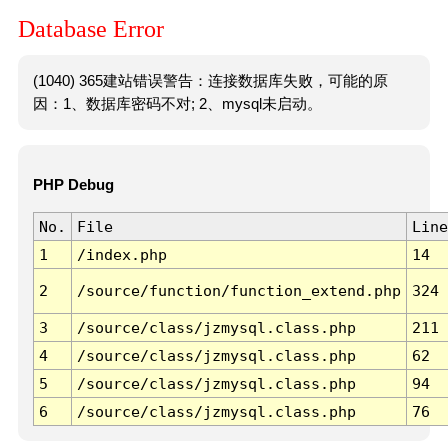
Database Error
(1040) 365建站错误警告：连接数据库失败，可能的原
因：1、数据库密码不对; 2、mysql未启动。
PHP Debug
No.
File
Line
1
/index.php
14
2
/source/function/function_extend.php
324
3
/source/class/jzmysql.class.php
211
4
/source/class/jzmysql.class.php
62
5
/source/class/jzmysql.class.php
94
6
/source/class/jzmysql.class.php
76