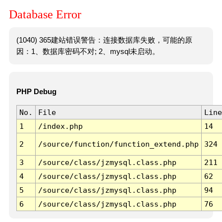
Database Error
(1040) 365建站错误警告：连接数据库失败，可能的原
因：1、数据库密码不对; 2、mysql未启动。
PHP Debug
No.
File
Line
1
/index.php
14
2
/source/function/function_extend.php
324
3
/source/class/jzmysql.class.php
211
4
/source/class/jzmysql.class.php
62
5
/source/class/jzmysql.class.php
94
6
/source/class/jzmysql.class.php
76