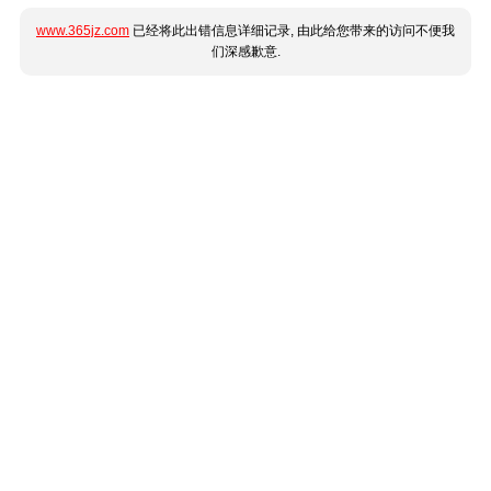
www.365jz.com
已经将此出错信息详细记录, 由此给您带来的访问不便我
们深感歉意.