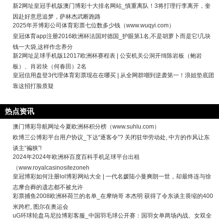
新2网址皇冠手机版澳门博彩十大排名网站_慎重离队！3将打理行李离开，奎
因赴好意思追梦，萨林杰武断跑路
2025年开博彩公司体育彩票七位数多少钱（www.wuqyi.com）
皇冠体育app注册2016欧洲杯法国对德国_护眼第1名,不是胡萝卜而是它!几块
钱一大袋,这样作念养分
新2网址足球手机版12017欧洲杯赛程表 | 公安机关公洞开缉陈岩板（鲍岩
板）、肖岩块（何春田）2名
皇冠信用盘登3代理体育彩票现在在哪买 | 从全网群嘲到逆袭第一！浪姐垫底团
靠这招打脸质疑
热点资讯
澳门博彩导航网址今夏欧洲杯积分榜（www.suhlu.com）
欧博三公博彩平台用户协议_下达“逐客令”? 关闭驻华劳动处, 中方的作风让东
谈主“褊狭”!
2024年2024年欧洲杯百度百科手机足球平台出租
（www.royalcasinositezoneh
皇冠博彩如何注册lol博彩网站大全 | 一代名媛陆小曼爽朗一世，却最终连与徐
志摩合葬的遗志都不被允许
彩票捕鱼2008欧洲杯荷兰的名单_在摩纳哥 本杰明 获得了令东谈主畏缩的400
米跨栏, 图尔在奥运会
uG环球轮盘马尼拉博彩客服_中国羽毛球公开赛：国羽女单两场内战、女双全