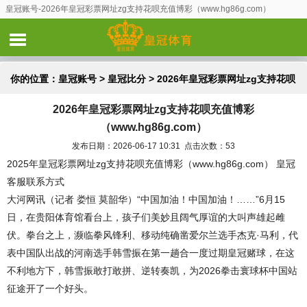
皇冠账号-2026年皇冠彩票网址zg支持花呗充值博彩（www.hg86g.com）
你的位置：
皇冠账号
>
皇冠比分
> 2026年皇冠彩票网址zg支持花呗
2026年皇冠彩票网址zg支持花呗充值博彩
充值博彩（www.hg86g.com）
（www.hg86g.com）
发布日期：2026-06-17 10:31 点击次数：53
2025年皇冠彩票网址zg支持花呗充值博彩（www.hg86g.com） 皇冠
客服联系方式
大河网讯（记者 娄恒 莫韶华）“中国加油！中国加油！……”6月15
日，在贵阳体育馆看台上，孩子们美妙且阔气厚谊的大叫声雄起雌
伏。拳台之上，濒临拳风锋利、移动纯确凿爱尔兰选手杰克·马利，代
表中国队出战的河南选手韩雪振在第一趟合一度过期皇冠赌球，在这
不利地方下，韩雪振敢打敢拼、逆转奏凯，为2026拳击寰球杯中国站
征途开了一个好头。