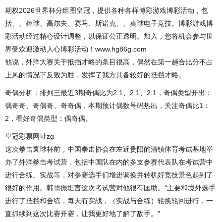
期权2026世界杯分组图皇冠，提供各种各样博彩游戏博彩活动，包
括、、棒球、高尔夫、赛马、斯诺克、、桌球电子竞技。博彩游戏博
彩活动经过精心设计调整，以保证公正透明。加入，您将机会参与世
界受欢迎激动人心博彩活动！www.hg86g.com
他说，外洋大赛关于抵挡才略的条目很高，偶然在第一趟合比分不占
上风的情况下反败为胜，发挥了我方具备较好的抵挡才略。
奇偶分析：排列三最近3期奇偶比为2:1、2:1、2:1，奇偶类型开出：
偶奇奇、奇偶奇、奇奇偶，本期预计偶数号码热出，关注奇偶比1：
2，看好奇偶类型：偶奇偶。
皇冠彩票网址zg
这次拳击寰球杯前，中国拳击协会在左近贵阳的清镇体育考试基地举
办了外洋拳击考试营，包括中国队在内的多支参赛代表队在考试营中
进行合练、实战等，对参赛选手们增进调换并转机好竞技景色起到了
很好的作用。韩雪振坦言这次考试营对他很有匡助。“主要和境外选手
进行了抵挡和合练，每天有实战，（实战与合练）轮换轮回进行，一
直抓续到这次比赛开赛，让我更好地了解了敌手。”