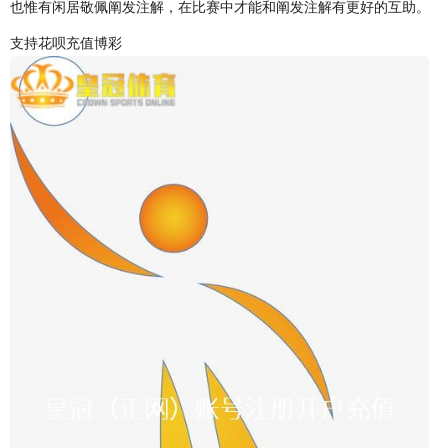
也惟有闲居敬佩阐发注解，在比赛中才能和阐发注解有更好的互助。
支持花呗充值博彩