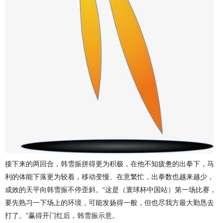
接下来的两回合，韩雪振拼得更为积极，在他不知疲惫的出拳下，马
利的体能下落更为较着，移动变慢、在意繁忙，出拳数也越来越少，
成效的天平向韩雪振不停歪斜。“这是（寰球杯中国站）第一场比赛，
要先熟习一下场上的环境，可能发扬得一般，但也尽我方最大勤恳去
打了。”赢得开门红后，韩雪振示意。