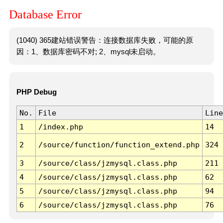
Database Error
(1040) 365建站错误警告：连接数据库失败，可能的原
因：1、数据库密码不对; 2、mysql未启动。
PHP Debug
No.
File
Line
1
/index.php
14
2
/source/function/function_extend.php
324
3
/source/class/jzmysql.class.php
211
4
/source/class/jzmysql.class.php
62
5
/source/class/jzmysql.class.php
94
6
/source/class/jzmysql.class.php
76