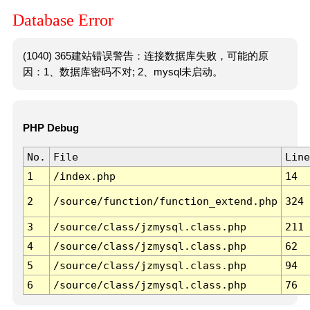
Database Error
(1040) 365建站错误警告：连接数据库失败，可能的原
因：1、数据库密码不对; 2、mysql未启动。
PHP Debug
No.
File
Line
1
/index.php
14
2
/source/function/function_extend.php
324
3
/source/class/jzmysql.class.php
211
4
/source/class/jzmysql.class.php
62
5
/source/class/jzmysql.class.php
94
6
/source/class/jzmysql.class.php
76