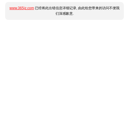
www.365jz.com
已经将此出错信息详细记录, 由此给您带来的访问不便我
们深感歉意.