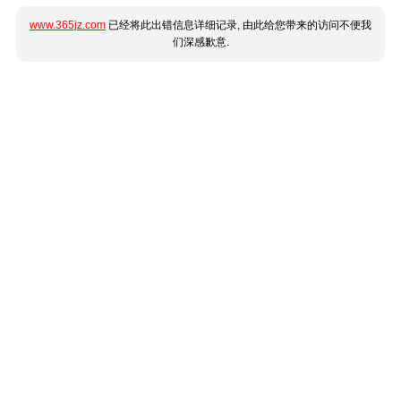
www.365jz.com
已经将此出错信息详细记录, 由此给您带来的访问不便我
们深感歉意.