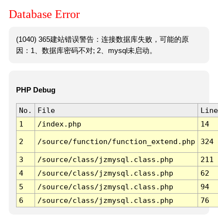
Database Error
(1040) 365建站错误警告：连接数据库失败，可能的原
因：1、数据库密码不对; 2、mysql未启动。
PHP Debug
No.
File
Line
1
/index.php
14
2
/source/function/function_extend.php
324
3
/source/class/jzmysql.class.php
211
4
/source/class/jzmysql.class.php
62
5
/source/class/jzmysql.class.php
94
6
/source/class/jzmysql.class.php
76