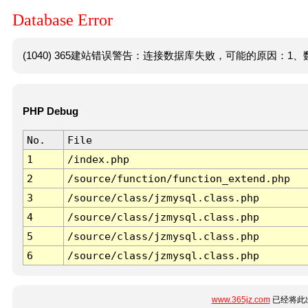
Database Error
(1040) 365建站错误警告：连接数据库失败，可能的原因：1、数
PHP Debug
No.
File
1
/index.php
2
/source/function/function_extend.php
3
/source/class/jzmysql.class.php
4
/source/class/jzmysql.class.php
5
/source/class/jzmysql.class.php
6
/source/class/jzmysql.class.php
www.365jz.com
已经将此