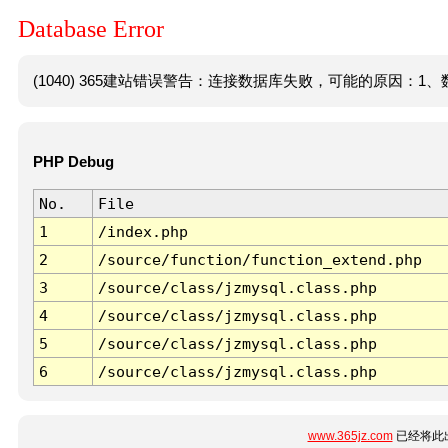
Database Error
(1040) 365建站错误警告：连接数据库失败，可能的原因：1、数
PHP Debug
No.
File
1
/index.php
2
/source/function/function_extend.php
3
/source/class/jzmysql.class.php
4
/source/class/jzmysql.class.php
5
/source/class/jzmysql.class.php
6
/source/class/jzmysql.class.php
www.365jz.com
已经将此