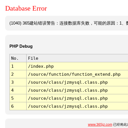
Database Error
(1040) 365建站错误警告：连接数据库失败，可能的原因：1、数
PHP Debug
No.
File
1
/index.php
2
/source/function/function_extend.php
3
/source/class/jzmysql.class.php
4
/source/class/jzmysql.class.php
5
/source/class/jzmysql.class.php
6
/source/class/jzmysql.class.php
www.365jz.com
已经将此