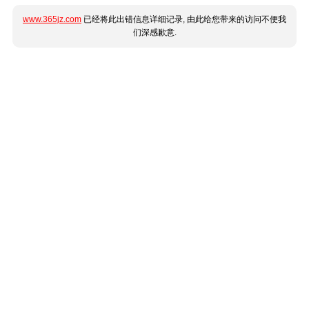
www.365jz.com
已经将此出错信息详细记录, 由此给您带来的访问不便我
们深感歉意.