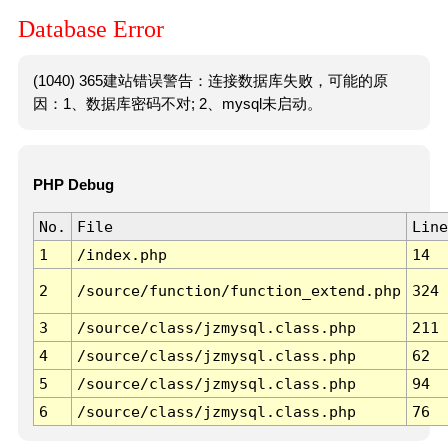
Database Error
(1040) 365建站错误警告：连接数据库失败，可能的原
因：1、数据库密码不对; 2、mysql未启动。
PHP Debug
No.
File
Line
1
/index.php
14
2
/source/function/function_extend.php
324
3
/source/class/jzmysql.class.php
211
4
/source/class/jzmysql.class.php
62
5
/source/class/jzmysql.class.php
94
6
/source/class/jzmysql.class.php
76