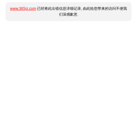
www.365jz.com
已经将此出错信息详细记录, 由此给您带来的访问不便我
们深感歉意.