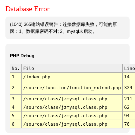
Database Error
(1040) 365建站错误警告：连接数据库失败，可能的原
因：1、数据库密码不对; 2、mysql未启动。
PHP Debug
No.
File
Line
1
/index.php
14
2
/source/function/function_extend.php
324
3
/source/class/jzmysql.class.php
211
4
/source/class/jzmysql.class.php
62
5
/source/class/jzmysql.class.php
94
6
/source/class/jzmysql.class.php
76