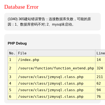
Database Error
(1040) 365建站错误警告：连接数据库失败，可能的原
因：1、数据库密码不对; 2、mysql未启动。
PHP Debug
No.
File
Line
1
/index.php
14
2
/source/function/function_extend.php
324
3
/source/class/jzmysql.class.php
211
4
/source/class/jzmysql.class.php
62
5
/source/class/jzmysql.class.php
94
6
/source/class/jzmysql.class.php
76