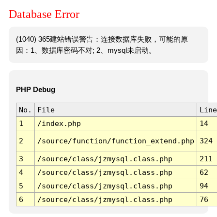
Database Error
(1040) 365建站错误警告：连接数据库失败，可能的原
因：1、数据库密码不对; 2、mysql未启动。
PHP Debug
No.
File
Line
1
/index.php
14
2
/source/function/function_extend.php
324
3
/source/class/jzmysql.class.php
211
4
/source/class/jzmysql.class.php
62
5
/source/class/jzmysql.class.php
94
6
/source/class/jzmysql.class.php
76