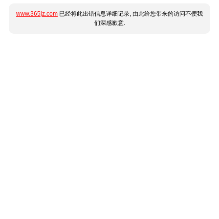
www.365jz.com
已经将此出错信息详细记录, 由此给您带来的访问不便我
们深感歉意.