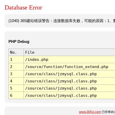
Database Error
(1040) 365建站错误警告：连接数据库失败，可能的原因：1、数
PHP Debug
No.
File
1
/index.php
2
/source/function/function_extend.php
3
/source/class/jzmysql.class.php
4
/source/class/jzmysql.class.php
5
/source/class/jzmysql.class.php
6
/source/class/jzmysql.class.php
www.365jz.com
已经将此