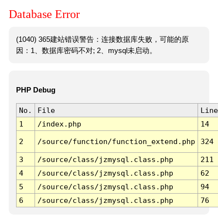
Database Error
(1040) 365建站错误警告：连接数据库失败，可能的原
因：1、数据库密码不对; 2、mysql未启动。
PHP Debug
No.
File
Line
1
/index.php
14
2
/source/function/function_extend.php
324
3
/source/class/jzmysql.class.php
211
4
/source/class/jzmysql.class.php
62
5
/source/class/jzmysql.class.php
94
6
/source/class/jzmysql.class.php
76