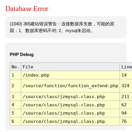
Database Error
(1040) 365建站错误警告：连接数据库失败，可能的原
因：1、数据库密码不对; 2、mysql未启动。
PHP Debug
No.
File
Line
1
/index.php
14
2
/source/function/function_extend.php
324
3
/source/class/jzmysql.class.php
211
4
/source/class/jzmysql.class.php
62
5
/source/class/jzmysql.class.php
94
6
/source/class/jzmysql.class.php
76