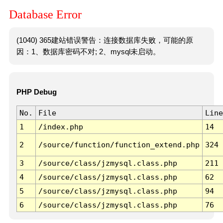
Database Error
(1040) 365建站错误警告：连接数据库失败，可能的原
因：1、数据库密码不对; 2、mysql未启动。
PHP Debug
No.
File
Line
1
/index.php
14
2
/source/function/function_extend.php
324
3
/source/class/jzmysql.class.php
211
4
/source/class/jzmysql.class.php
62
5
/source/class/jzmysql.class.php
94
6
/source/class/jzmysql.class.php
76