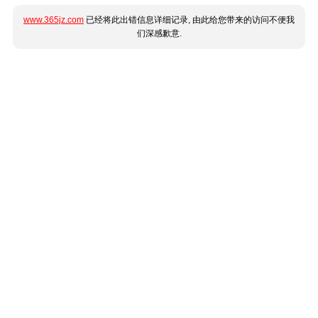
www.365jz.com
已经将此出错信息详细记录, 由此给您带来的访问不便我
们深感歉意.