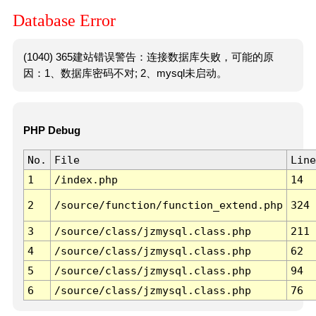
Database Error
(1040) 365建站错误警告：连接数据库失败，可能的原
因：1、数据库密码不对; 2、mysql未启动。
PHP Debug
No.
File
Line
1
/index.php
14
2
/source/function/function_extend.php
324
3
/source/class/jzmysql.class.php
211
4
/source/class/jzmysql.class.php
62
5
/source/class/jzmysql.class.php
94
6
/source/class/jzmysql.class.php
76