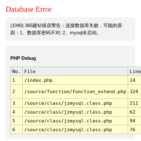
Database Error
(1040) 365建站错误警告：连接数据库失败，可能的原
因：1、数据库密码不对; 2、mysql未启动。
PHP Debug
No.
File
Line
1
/index.php
14
2
/source/function/function_extend.php
324
3
/source/class/jzmysql.class.php
211
4
/source/class/jzmysql.class.php
62
5
/source/class/jzmysql.class.php
94
6
/source/class/jzmysql.class.php
76