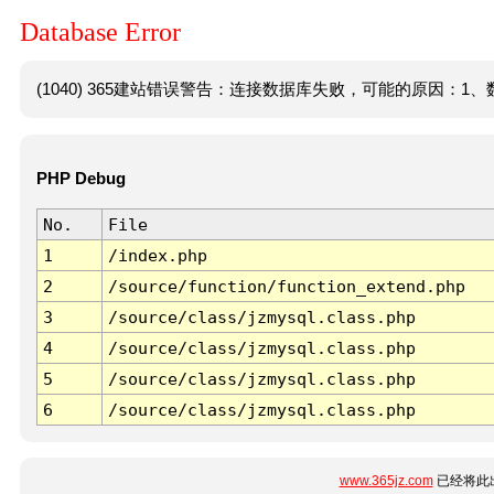
Database Error
(1040) 365建站错误警告：连接数据库失败，可能的原因：1、数
PHP Debug
No.
File
1
/index.php
2
/source/function/function_extend.php
3
/source/class/jzmysql.class.php
4
/source/class/jzmysql.class.php
5
/source/class/jzmysql.class.php
6
/source/class/jzmysql.class.php
www.365jz.com
已经将此