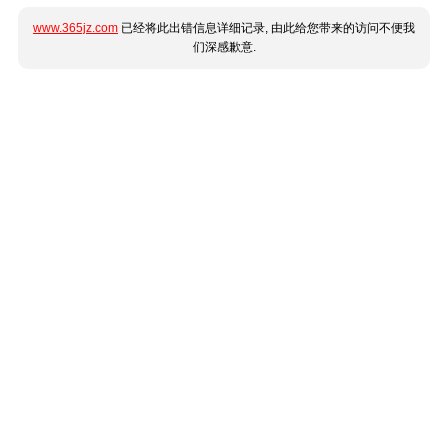
www.365jz.com
已经将此出错信息详细记录, 由此给您带来的访问不便我
们深感歉意.