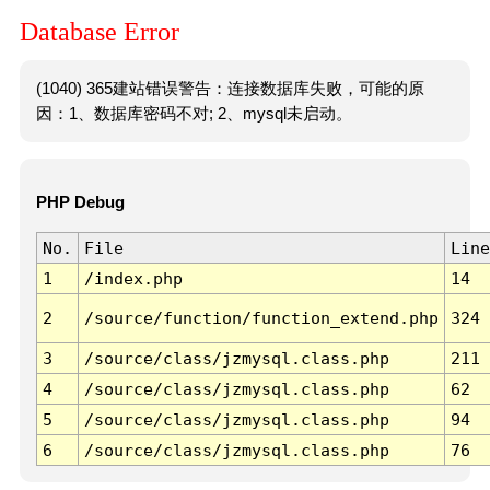
Database Error
(1040) 365建站错误警告：连接数据库失败，可能的原
因：1、数据库密码不对; 2、mysql未启动。
PHP Debug
No.
File
Line
1
/index.php
14
2
/source/function/function_extend.php
324
3
/source/class/jzmysql.class.php
211
4
/source/class/jzmysql.class.php
62
5
/source/class/jzmysql.class.php
94
6
/source/class/jzmysql.class.php
76