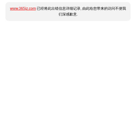
www.365jz.com
已经将此出错信息详细记录, 由此给您带来的访问不便我
们深感歉意.