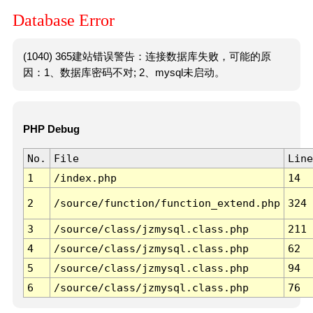
Database Error
(1040) 365建站错误警告：连接数据库失败，可能的原
因：1、数据库密码不对; 2、mysql未启动。
PHP Debug
No.
File
Line
1
/index.php
14
2
/source/function/function_extend.php
324
3
/source/class/jzmysql.class.php
211
4
/source/class/jzmysql.class.php
62
5
/source/class/jzmysql.class.php
94
6
/source/class/jzmysql.class.php
76