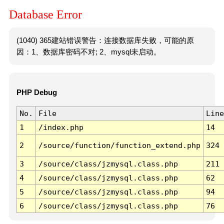
Database Error
(1040) 365建站错误警告：连接数据库失败，可能的原
因：1、数据库密码不对; 2、mysql未启动。
PHP Debug
No.
File
Line
1
/index.php
14
2
/source/function/function_extend.php
324
3
/source/class/jzmysql.class.php
211
4
/source/class/jzmysql.class.php
62
5
/source/class/jzmysql.class.php
94
6
/source/class/jzmysql.class.php
76