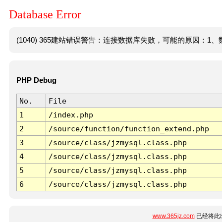
Database Error
(1040) 365建站错误警告：连接数据库失败，可能的原因：1、数
PHP Debug
No.
File
1
/index.php
2
/source/function/function_extend.php
3
/source/class/jzmysql.class.php
4
/source/class/jzmysql.class.php
5
/source/class/jzmysql.class.php
6
/source/class/jzmysql.class.php
www.365jz.com
已经将此