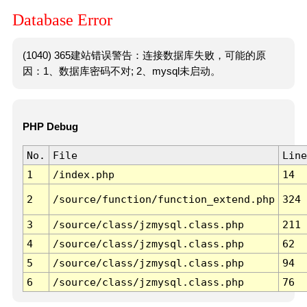
Database Error
(1040) 365建站错误警告：连接数据库失败，可能的原
因：1、数据库密码不对; 2、mysql未启动。
PHP Debug
No.
File
Line
1
/index.php
14
2
/source/function/function_extend.php
324
3
/source/class/jzmysql.class.php
211
4
/source/class/jzmysql.class.php
62
5
/source/class/jzmysql.class.php
94
6
/source/class/jzmysql.class.php
76