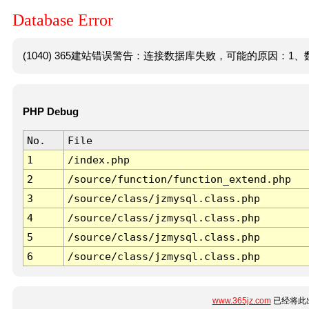
Database Error
(1040) 365建站错误警告：连接数据库失败，可能的原因：1、数
PHP Debug
No.
File
1
/index.php
2
/source/function/function_extend.php
3
/source/class/jzmysql.class.php
4
/source/class/jzmysql.class.php
5
/source/class/jzmysql.class.php
6
/source/class/jzmysql.class.php
www.365jz.com
已经将此