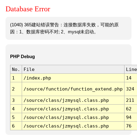
Database Error
(1040) 365建站错误警告：连接数据库失败，可能的原
因：1、数据库密码不对; 2、mysql未启动。
PHP Debug
No.
File
Line
1
/index.php
14
2
/source/function/function_extend.php
324
3
/source/class/jzmysql.class.php
211
4
/source/class/jzmysql.class.php
62
5
/source/class/jzmysql.class.php
94
6
/source/class/jzmysql.class.php
76