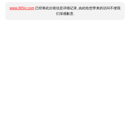
www.365jz.com
已经将此出错信息详细记录, 由此给您带来的访问不便我
们深感歉意.