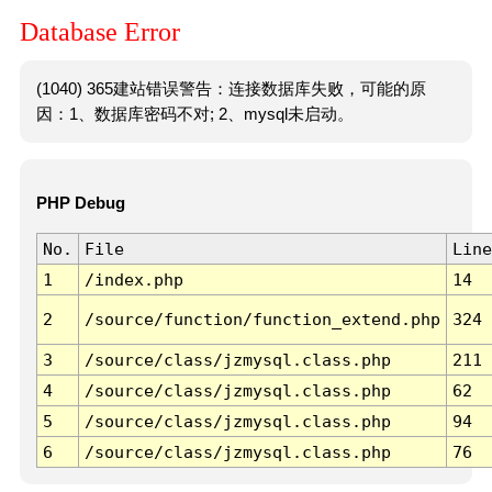
Database Error
(1040) 365建站错误警告：连接数据库失败，可能的原
因：1、数据库密码不对; 2、mysql未启动。
PHP Debug
No.
File
Line
1
/index.php
14
2
/source/function/function_extend.php
324
3
/source/class/jzmysql.class.php
211
4
/source/class/jzmysql.class.php
62
5
/source/class/jzmysql.class.php
94
6
/source/class/jzmysql.class.php
76