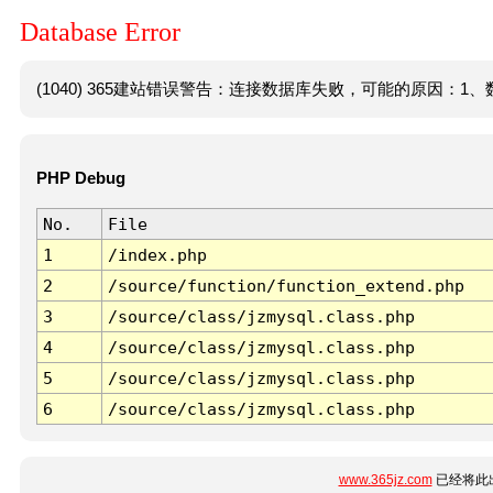
Database Error
(1040) 365建站错误警告：连接数据库失败，可能的原因：1、数
PHP Debug
No.
File
1
/index.php
2
/source/function/function_extend.php
3
/source/class/jzmysql.class.php
4
/source/class/jzmysql.class.php
5
/source/class/jzmysql.class.php
6
/source/class/jzmysql.class.php
www.365jz.com
已经将此