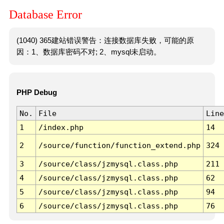
Database Error
(1040) 365建站错误警告：连接数据库失败，可能的原
因：1、数据库密码不对; 2、mysql未启动。
PHP Debug
No.
File
Line
1
/index.php
14
2
/source/function/function_extend.php
324
3
/source/class/jzmysql.class.php
211
4
/source/class/jzmysql.class.php
62
5
/source/class/jzmysql.class.php
94
6
/source/class/jzmysql.class.php
76