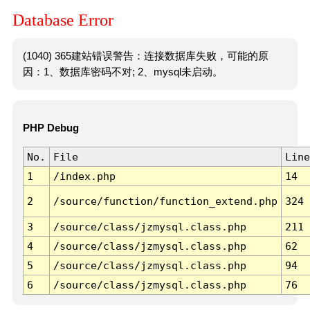
Database Error
(1040) 365建站错误警告：连接数据库失败，可能的原
因：1、数据库密码不对; 2、mysql未启动。
PHP Debug
No.
File
Line
1
/index.php
14
2
/source/function/function_extend.php
324
3
/source/class/jzmysql.class.php
211
4
/source/class/jzmysql.class.php
62
5
/source/class/jzmysql.class.php
94
6
/source/class/jzmysql.class.php
76