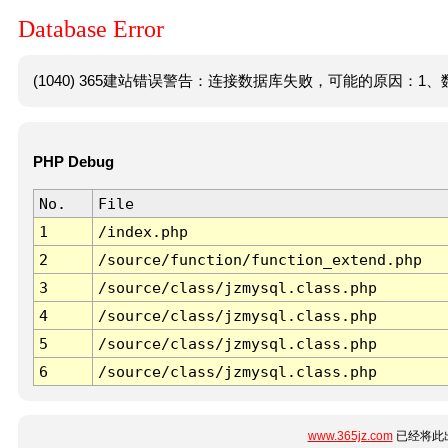
Database Error
(1040) 365建站错误警告：连接数据库失败，可能的原因：1、数
PHP Debug
No.
File
1
/index.php
2
/source/function/function_extend.php
3
/source/class/jzmysql.class.php
4
/source/class/jzmysql.class.php
5
/source/class/jzmysql.class.php
6
/source/class/jzmysql.class.php
www.365jz.com
已经将此