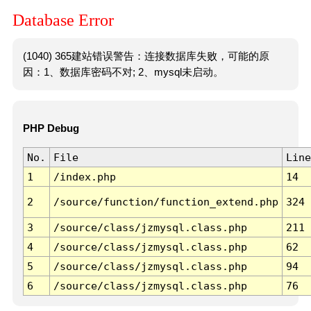
Database Error
(1040) 365建站错误警告：连接数据库失败，可能的原
因：1、数据库密码不对; 2、mysql未启动。
PHP Debug
No.
File
Line
1
/index.php
14
2
/source/function/function_extend.php
324
3
/source/class/jzmysql.class.php
211
4
/source/class/jzmysql.class.php
62
5
/source/class/jzmysql.class.php
94
6
/source/class/jzmysql.class.php
76