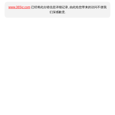
www.365jz.com
已经将此出错信息详细记录, 由此给您带来的访问不便我
们深感歉意.