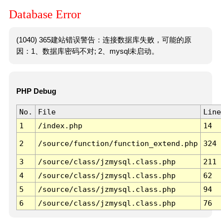
Database Error
(1040) 365建站错误警告：连接数据库失败，可能的原
因：1、数据库密码不对; 2、mysql未启动。
PHP Debug
No.
File
Line
1
/index.php
14
2
/source/function/function_extend.php
324
3
/source/class/jzmysql.class.php
211
4
/source/class/jzmysql.class.php
62
5
/source/class/jzmysql.class.php
94
6
/source/class/jzmysql.class.php
76