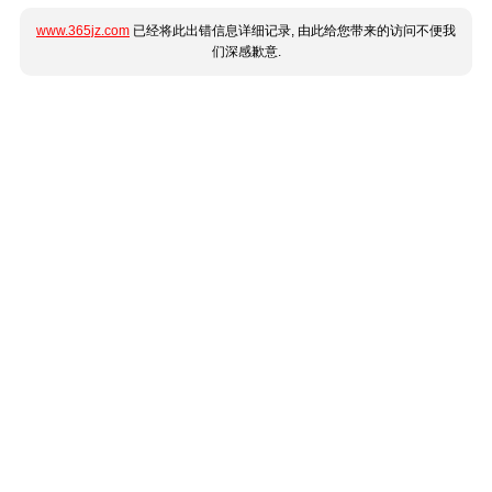
www.365jz.com
已经将此出错信息详细记录, 由此给您带来的访问不便我
们深感歉意.