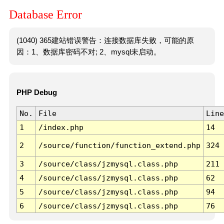
Database Error
(1040) 365建站错误警告：连接数据库失败，可能的原
因：1、数据库密码不对; 2、mysql未启动。
PHP Debug
No.
File
Line
1
/index.php
14
2
/source/function/function_extend.php
324
3
/source/class/jzmysql.class.php
211
4
/source/class/jzmysql.class.php
62
5
/source/class/jzmysql.class.php
94
6
/source/class/jzmysql.class.php
76