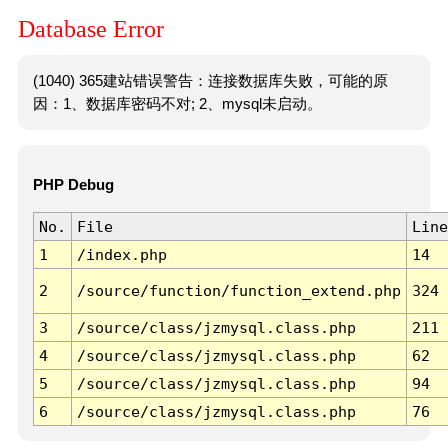
Database Error
(1040) 365建站错误警告：连接数据库失败，可能的原
因：1、数据库密码不对; 2、mysql未启动。
PHP Debug
No.
File
Line
1
/index.php
14
2
/source/function/function_extend.php
324
3
/source/class/jzmysql.class.php
211
4
/source/class/jzmysql.class.php
62
5
/source/class/jzmysql.class.php
94
6
/source/class/jzmysql.class.php
76