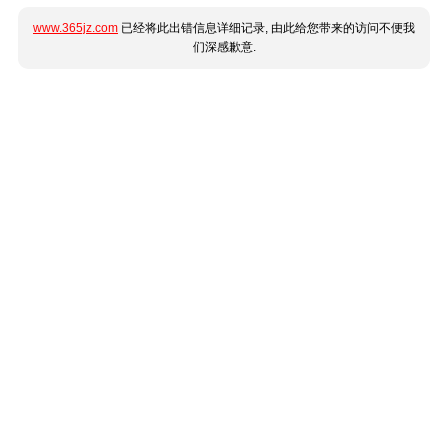
www.365jz.com
已经将此出错信息详细记录, 由此给您带来的访问不便我
们深感歉意.