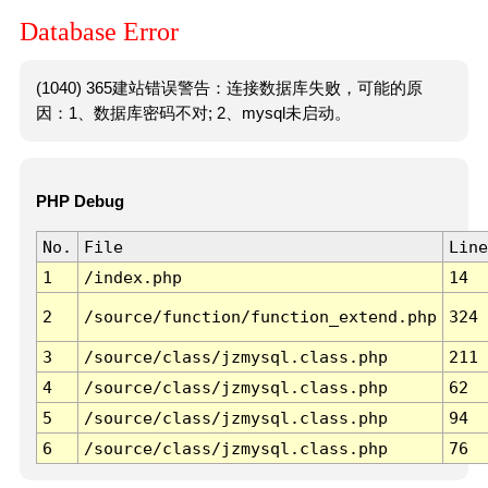
Database Error
(1040) 365建站错误警告：连接数据库失败，可能的原
因：1、数据库密码不对; 2、mysql未启动。
PHP Debug
No.
File
Line
1
/index.php
14
2
/source/function/function_extend.php
324
3
/source/class/jzmysql.class.php
211
4
/source/class/jzmysql.class.php
62
5
/source/class/jzmysql.class.php
94
6
/source/class/jzmysql.class.php
76