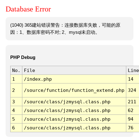
Database Error
(1040) 365建站错误警告：连接数据库失败，可能的原
因：1、数据库密码不对; 2、mysql未启动。
PHP Debug
No.
File
Line
1
/index.php
14
2
/source/function/function_extend.php
324
3
/source/class/jzmysql.class.php
211
4
/source/class/jzmysql.class.php
62
5
/source/class/jzmysql.class.php
94
6
/source/class/jzmysql.class.php
76