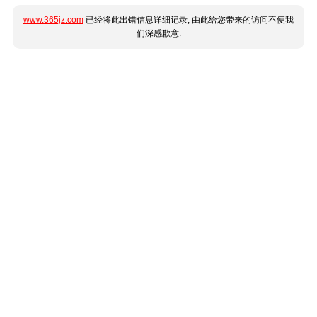
www.365jz.com
已经将此出错信息详细记录, 由此给您带来的访问不便我
们深感歉意.