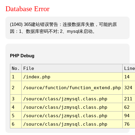
Database Error
(1040) 365建站错误警告：连接数据库失败，可能的原
因：1、数据库密码不对; 2、mysql未启动。
PHP Debug
No.
File
Line
1
/index.php
14
2
/source/function/function_extend.php
324
3
/source/class/jzmysql.class.php
211
4
/source/class/jzmysql.class.php
62
5
/source/class/jzmysql.class.php
94
6
/source/class/jzmysql.class.php
76