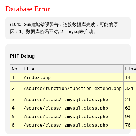
Database Error
(1040) 365建站错误警告：连接数据库失败，可能的原
因：1、数据库密码不对; 2、mysql未启动。
PHP Debug
No.
File
Line
1
/index.php
14
2
/source/function/function_extend.php
324
3
/source/class/jzmysql.class.php
211
4
/source/class/jzmysql.class.php
62
5
/source/class/jzmysql.class.php
94
6
/source/class/jzmysql.class.php
76