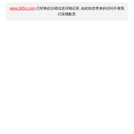
www.365jz.com
已经将此出错信息详细记录, 由此给您带来的访问不便我
们深感歉意.