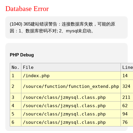
Database Error
(1040) 365建站错误警告：连接数据库失败，可能的原
因：1、数据库密码不对; 2、mysql未启动。
PHP Debug
No.
File
Line
1
/index.php
14
2
/source/function/function_extend.php
324
3
/source/class/jzmysql.class.php
211
4
/source/class/jzmysql.class.php
62
5
/source/class/jzmysql.class.php
94
6
/source/class/jzmysql.class.php
76