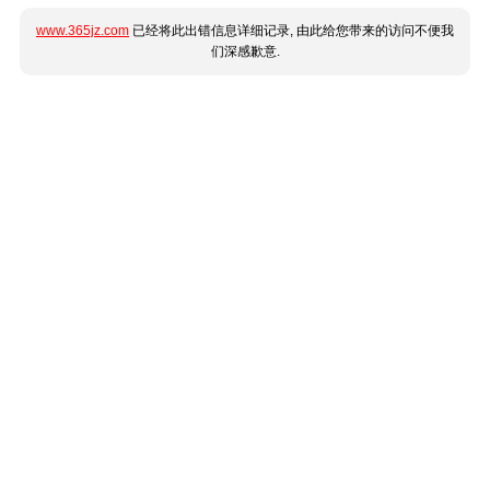
www.365jz.com
已经将此出错信息详细记录, 由此给您带来的访问不便我
们深感歉意.