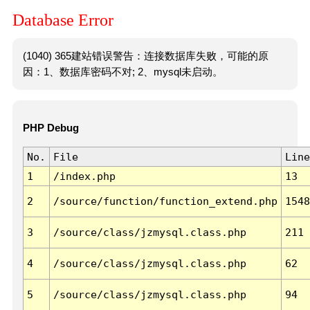
Database Error
(1040) 365建站错误警告：连接数据库失败，可能的原
因：1、数据库密码不对; 2、mysql未启动。
PHP Debug
No.
File
Line
1
/index.php
13
2
/source/function/function_extend.php
1548
3
/source/class/jzmysql.class.php
211
4
/source/class/jzmysql.class.php
62
5
/source/class/jzmysql.class.php
94