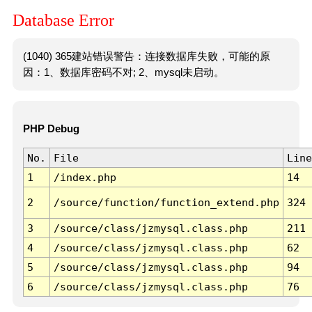
Database Error
(1040) 365建站错误警告：连接数据库失败，可能的原
因：1、数据库密码不对; 2、mysql未启动。
PHP Debug
No.
File
Line
1
/index.php
14
2
/source/function/function_extend.php
324
3
/source/class/jzmysql.class.php
211
4
/source/class/jzmysql.class.php
62
5
/source/class/jzmysql.class.php
94
6
/source/class/jzmysql.class.php
76