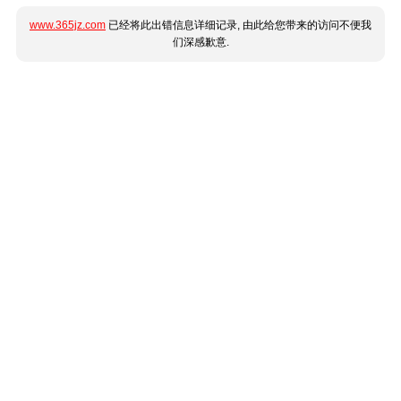
www.365jz.com
已经将此出错信息详细记录, 由此给您带来的访问不便我
们深感歉意.