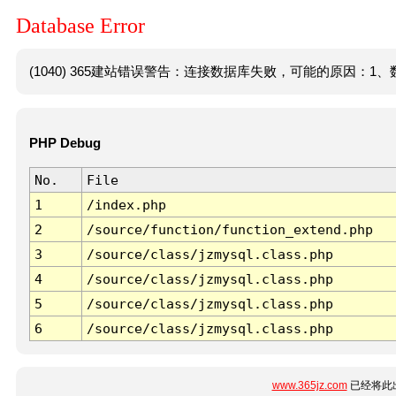
Database Error
(1040) 365建站错误警告：连接数据库失败，可能的原因：1、数
PHP Debug
No.
File
1
/index.php
2
/source/function/function_extend.php
3
/source/class/jzmysql.class.php
4
/source/class/jzmysql.class.php
5
/source/class/jzmysql.class.php
6
/source/class/jzmysql.class.php
www.365jz.com
已经将此