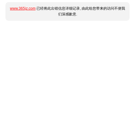
www.365jz.com
已经将此出错信息详细记录, 由此给您带来的访问不便我
们深感歉意.