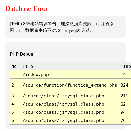
Database Error
(1040) 365建站错误警告：连接数据库失败，可能的原
因：1、数据库密码不对; 2、mysql未启动。
PHP Debug
No.
File
Line
1
/index.php
14
2
/source/function/function_extend.php
324
3
/source/class/jzmysql.class.php
211
4
/source/class/jzmysql.class.php
62
5
/source/class/jzmysql.class.php
94
6
/source/class/jzmysql.class.php
76