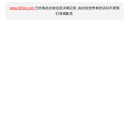
www.365jz.com
已经将此出错信息详细记录, 由此给您带来的访问不便我
们深感歉意.