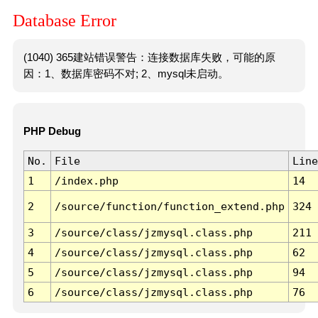
Database Error
(1040) 365建站错误警告：连接数据库失败，可能的原
因：1、数据库密码不对; 2、mysql未启动。
PHP Debug
No.
File
Line
1
/index.php
14
2
/source/function/function_extend.php
324
3
/source/class/jzmysql.class.php
211
4
/source/class/jzmysql.class.php
62
5
/source/class/jzmysql.class.php
94
6
/source/class/jzmysql.class.php
76